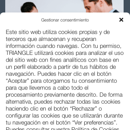
Gestionar consentimiento
Este sitio web utiliza cookies propias y de
terceros que almacenan y recuperan
información cuando navegas. Con tu permiso,
TRIANGLE utilizará cookies para analizar el uso
del sitio web con fines analíticos con base en
un perfil elaborado a partir de tus hábitos de
navegación. Puedes hacer clic en el botón
Órgano de Gobierno
“Aceptar” para otorgarnos tu consentimiento
Patronato
para que llevemos a cabo todo el
procesamiento previamente descrito. De forma
alternativa, puedes rechazar todas las cookies
haciendo clic en el botón “Rechazar” o
configurar las cookies que se utilizarán durante
C/ Alcalá, 492 3ª Planta
tu navegación en el botón “Ver preferencias”.
28027 Madrid
Puedes consultar nuestra Política de Cookies.