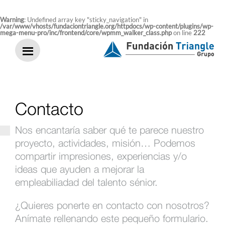
Saltar
al
contenido
Warning
: Undefined array key "sticky_navigation" in
/var/www/vhosts/fundaciontriangle.org/httpdocs/wp-content/plugins/wp-
mega-menu-pro/inc/frontend/core/wpmm_walker_class.php
on line
222
Contacto
Nos encantaría saber qué te parece nuestro
proyecto, actividades, misión… Podemos
compartir impresiones, experiencias y/o
ideas que ayuden a mejorar la
empleabiliadad del talento sénior.
¿Quieres ponerte en contacto con nosotros?
Anímate rellenando este pequeño formulario.