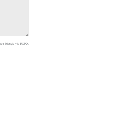
po Triangle y la RGPD.