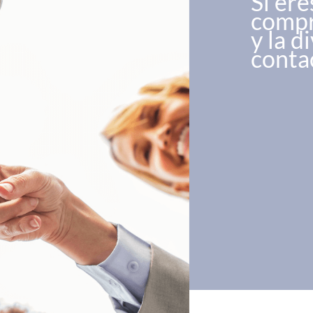
Si er
compr
y la d
conta