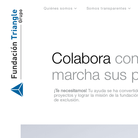
Saltar
al
Quiénes somos
Somos transparentes
contenido
Colabora
con
marcha sus p
¡Te necesitamos!
Tu ayuda se ha convertido
proyectos y lograr la misión de la fundació
de exclusión.