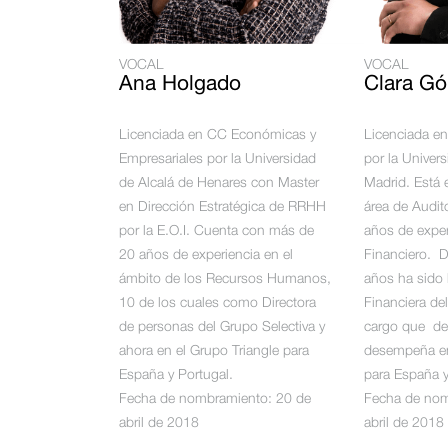
VOCAL
VOCAL
Ana Holgado
Clara G
Licenciada en CC Económicas y
Licenciada e
Empresariales por la Universidad
por la Unive
de Alcalá de Henares con Master
Madrid. Está 
en Dirección Estratégica de RRHH
área de Audit
por la E.O.I. Cuenta con más de
años de exper
20 años de experiencia en el
Financiero. 
ámbito de los Recursos Humanos,
años ha sido 
10 de los cuales como Directora
Financiera de
de personas del Grupo Selectiva y
cargo que d
ahora en el Grupo Triangle para
desempeña en
España y Portugal.
para España y
Fecha de nombramiento: 20 de
Fecha de nom
abril de 2018
abril de 2018