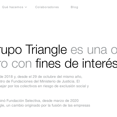
Qué hacemos
Colaboradores
Blog
upo Triangle
es una o
ro con
fines de interé
l de 2018 y, desde el 29 de octubre del mismo año,
stro de Fundaciones del Ministerio de Justicia. El
ajar por los colectivos en riesgo de exclusión social y
minó Fundación Selectiva, desde marzo de 2020
e, un cambio originado por la fusión de las empresas