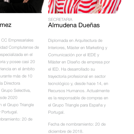
SECRETARIA
ómez
Almudena Dueñas
n CC Empresariales
Diplomada en Arquitectura de
rsidad Complutense de
Interiores, Máster en Marketing y
especializada en el
Comunicación por el IEDE y
oria y posee casi 20
Máster en Diseño de empresa por
iencia en el ámbito
el IED. Ha desarrollado su
Durante más de 10
trayectoria profesional en sector
la Directora
tecnológico y, desde hace 14, en
l Grupo Selectiva,
Recursos Humanos.
Actualmente
esde 2020
es la responsable de compras en
 el Grupo Triangle
el Grupo Triangle para España y
 Portugal.
Portugal.
bramiento: 20 de
Fecha de nombramiento: 20 de
diciembre de 2018.